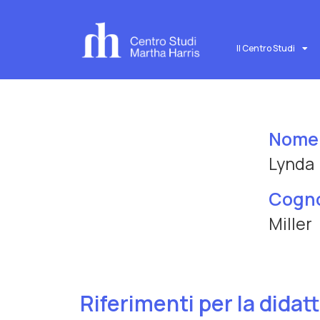
Il Centro Studi
Nome
Lynda
Cogn
Miller
Riferimenti per la didat