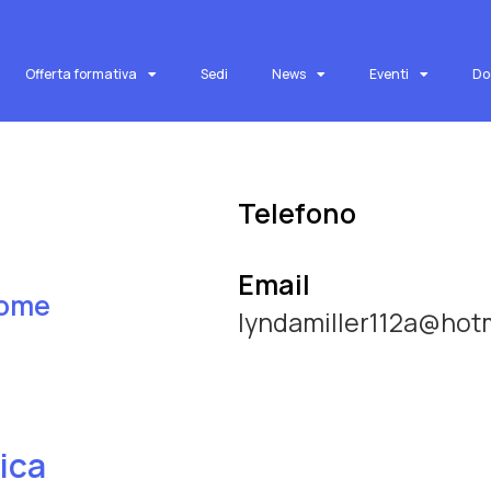
Offerta formativa
Sedi
News
Eventi
Do
Telefono
Email
ome
lyndamiller112a@hot
tica